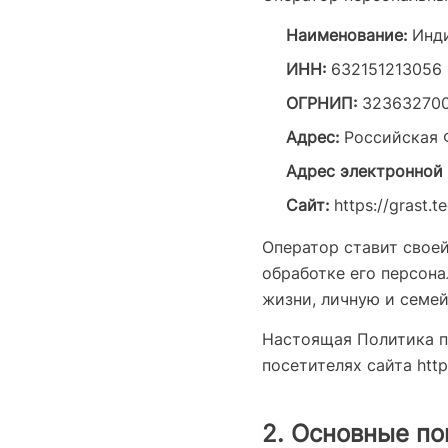
Наименование:
Инди
ИНН:
632151213056
ОГРНИП:
32363270
Адрес:
Российская Ф
Адрес электронной 
Сайт:
https://grast.t
Оператор ставит свое
обработке его персона
жизни, личную и семей
Настоящая Политика п
посетителях сайта https
2. Основные по