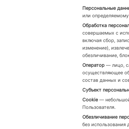
Персональные данн
или определяемому 
Обработка персона
совершаемых с испо
включая сбор, запи
изменение), извлеч
обезличивание, бло
Оператор
— лицо, с
осуществляющее об
состав данных и со
Субъект персональн
Cookie
— небольшой
Пользователя.
Обезличивание пер
без использования