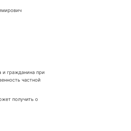
имирович
а и гражданина при
венность частной
ожет получить о