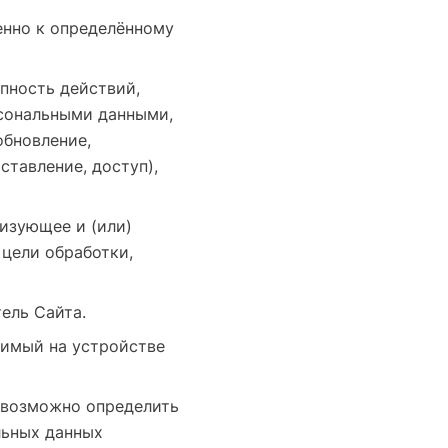
нно к определённому
пность действий,
рсональными данными,
обновление,
ставление, доступ),
изующее и (или)
цели обработки,
ель Сайта.
нимый на устройстве
евозможно определить
льных данных