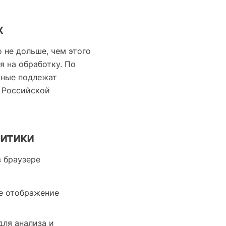
х
 не дольше, чем этого
я на обработку. По
нные подлежат
 Российской
литики
 браузере
е отображение
для анализа и