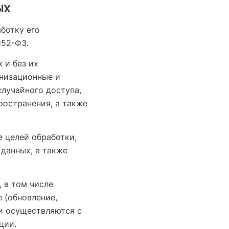
ых
ботку его
152-ФЗ.
 и без их
анизационные и
лучайного доступа,
ространения, а также
 целей обработки,
 данных, а также
, в том числе
е (обновление,
и осуществляются с
ции.