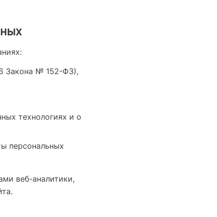
нных
ниях:
 6 Закона № 152-ФЗ),
ных технологиях и о
ты персональных
ами веб-аналитики,
та.