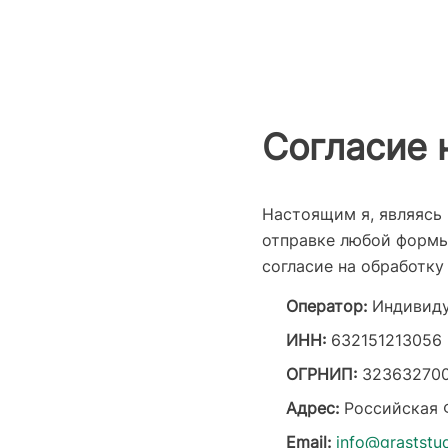
Согласие 
Настоящим я, являясь п
отправке любой формы 
согласие на обработк
Оператор:
Индивиду
ИНН:
632151213056
ОГРНИП:
32363270
Адрес:
Российская Ф
Email:
info@graststud