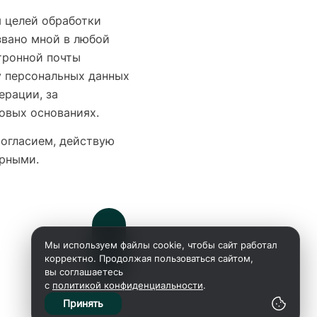
я целей обработки
звано мной в любой
тронной почты
у персональных данных
ерации, за
овых основаниях.
Согласием, действую
ерными.
Мы используем файлы cookie, чтобы сайт работал
корректно. Продолжая пользоваться сайтом,
вы соглашаетесь
с
политикой конфиденциальности
.
Принять