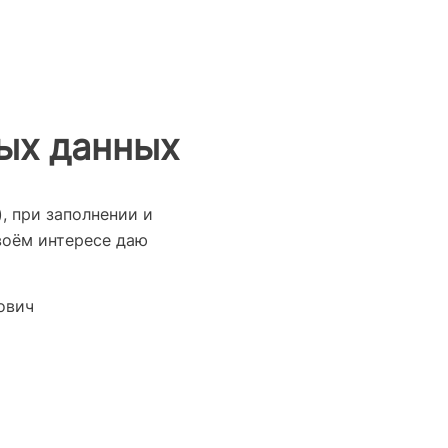
ных данных
), при заполнении и
воём интересе даю
ович